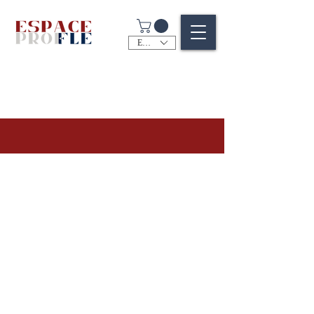
EUR (€)