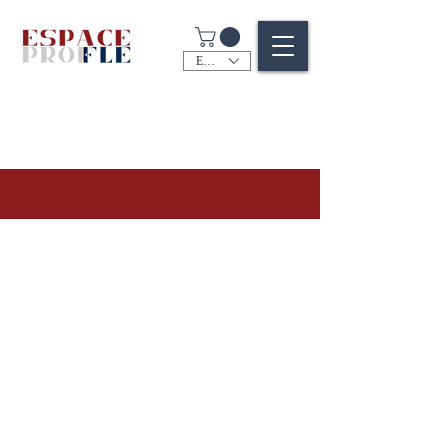
EUR (€)