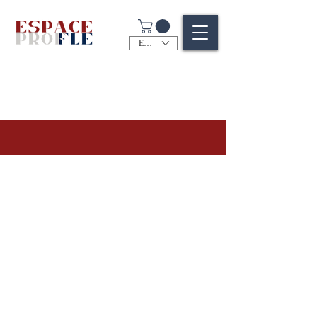
EUR (€)