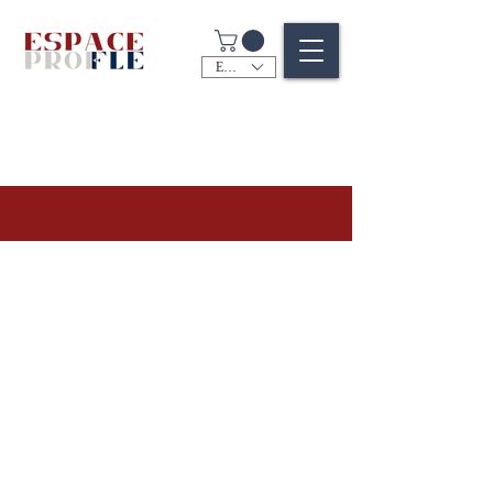
EUR (€)