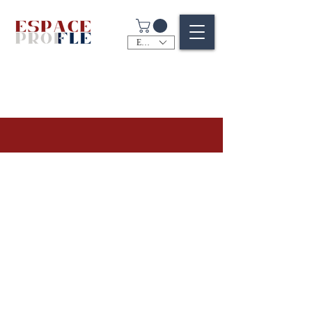
EUR (€)