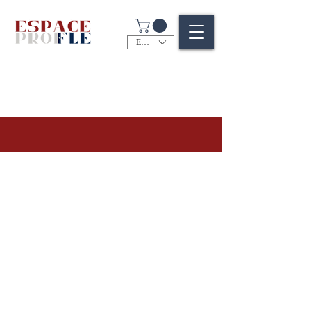
EUR (€)