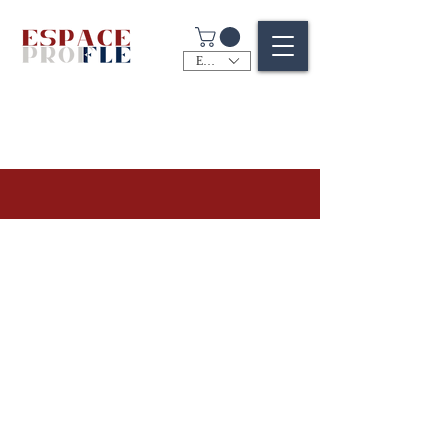
EUR (€)