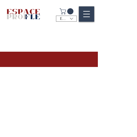
EUR (€)