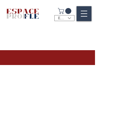
EUR (€)