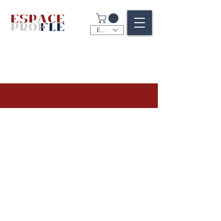
EUR (€)