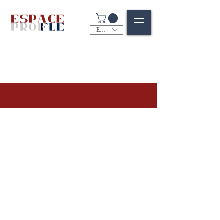
EUR (€)