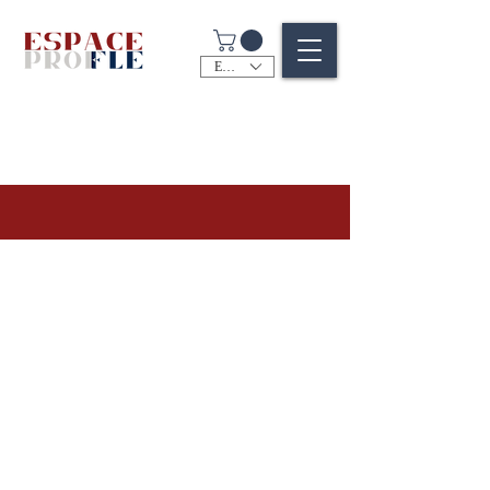
EUR (€)