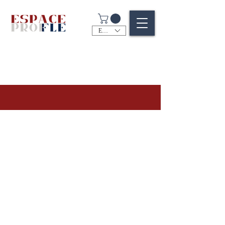
EUR (€)