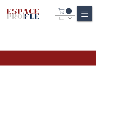
EUR (€)