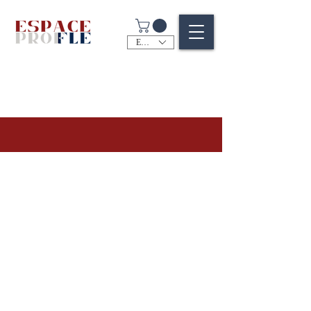
EUR (€)