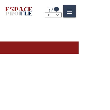
EUR (€)