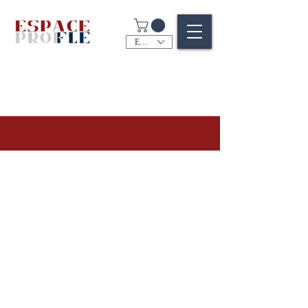
EUR (€)