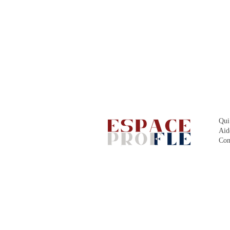
Qui
Aid
Con