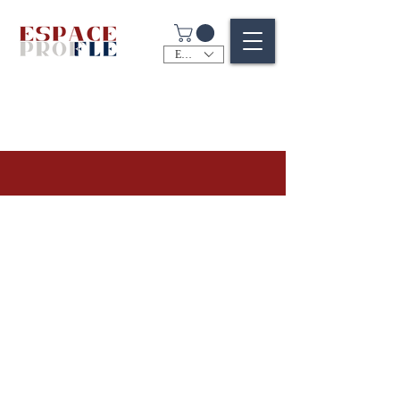
EUR (€)