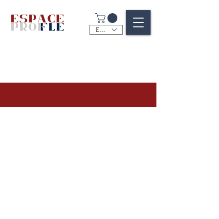
EUR (€)