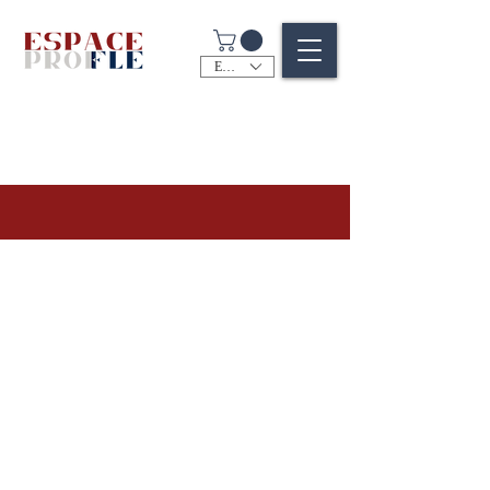
EUR (€)