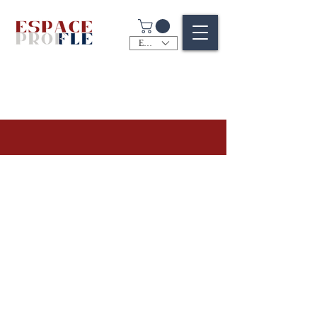
EUR (€)