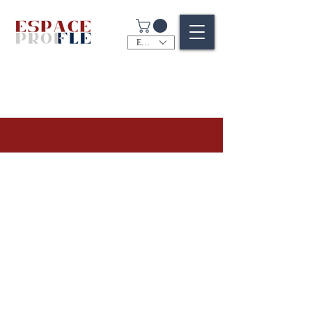
EUR (€)