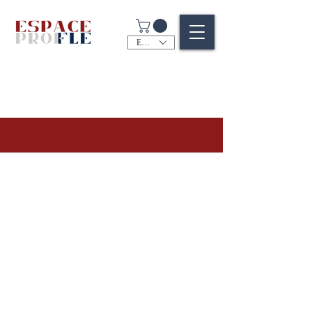
EUR (€)