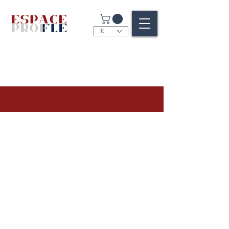
EUR (€)