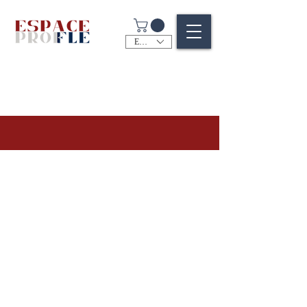
EUR (€)