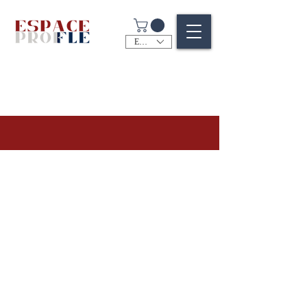
EUR (€)