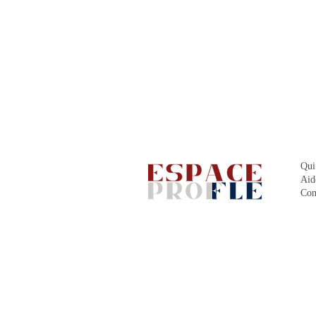
Qui
Aid
Con