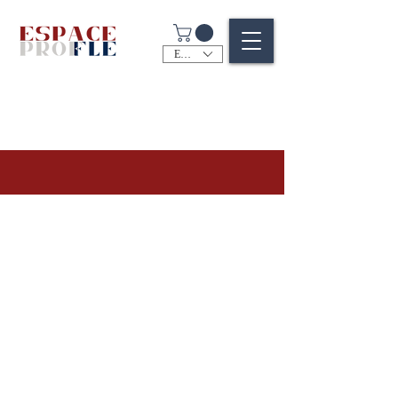
EUR (€)