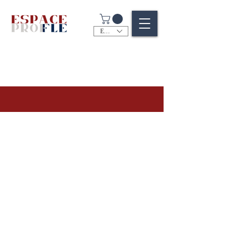
EUR (€)