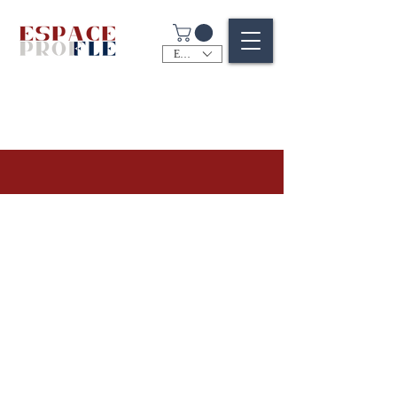
EUR (€)