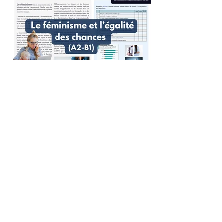
< précédent
suivant >
Qui sommes-nous ?
Aide
Contact
Mentions légales
Politique de confidentialité
Soumettez une suggestion
Foire Aux Questions