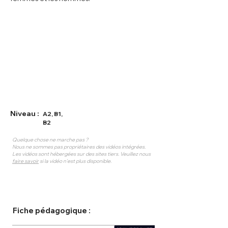
Niveau :
A2, B1,
B2
Quelque chose ne marche pas ?
Nous ne sommes pas propriétaires des vidéos intégrées.
Les vidéos sont hébergées sur des sites tiers. Veuillez nous
faire savoir
si la vidéo n'est plus disponible.
Fiche pédagogique :