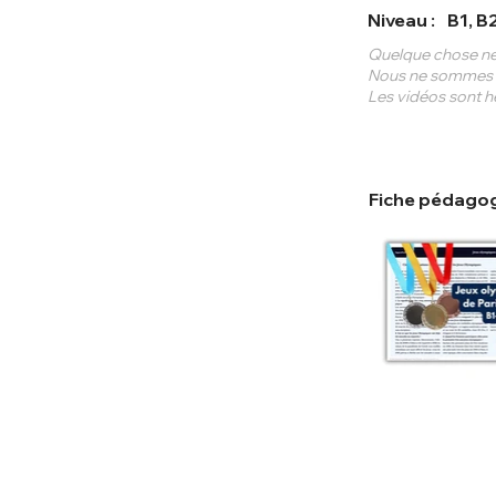
Niveau :
B1, B
Quelque chose ne
Nous ne sommes pa
Les vidéos sont hé
Fiche pédagog