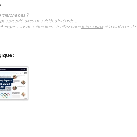
2
 marche pas ?
s propriétaires des vidéos intégrées.
bergées sur des sites tiers. Veuillez nous
faire savoir
si la vidéo n'est
ique :