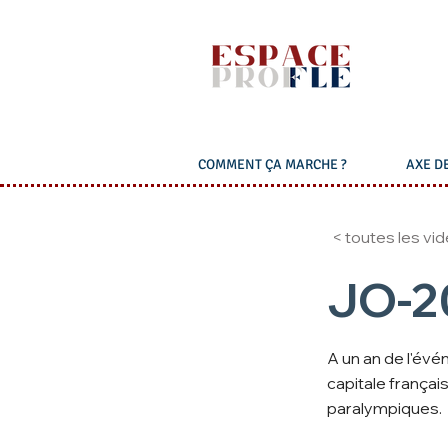
COMMENT ÇA MARCHE ?
AXE DE
< toutes les vi
JO-20
A un an de l'évé
capitale français
paralympiques.