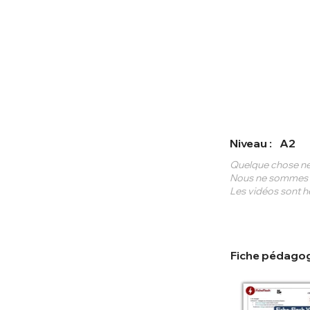
Niveau :
A2
Quelque chose ne
Nous ne sommes pa
Les vidéos sont hé
Fiche pédagog