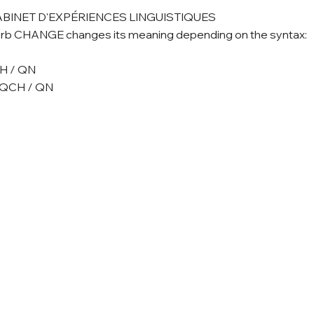
ABINET D'EXPÉRIENCES LINGUISTIQUES
verb CHANGE changes its meaning depending on the syntax:
H / QN
 QCH / QN