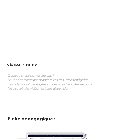
Niveau :
B1, B2
Quelque chose ne marche pas ?
Nous ne sommes pas propriétaires des vidéos intégrées.
Les vidéos sont hébergées sur des sites tiers. Veuillez nous
faire savoir
si la vidéo n'est plus disponible.
Fiche pédagogique :