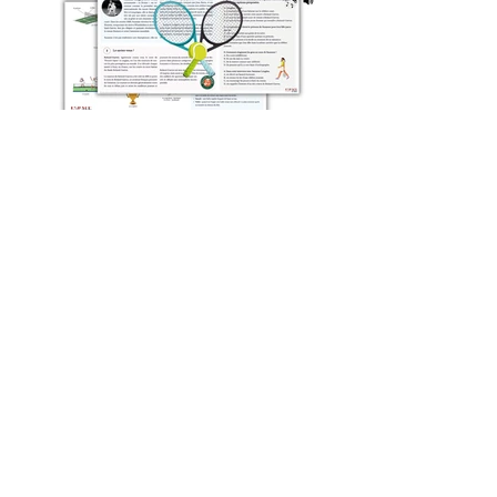
< précédent
suivant >
Qui sommes-nous ?
Aide
Contact
Mentions légales
Politique de confidentialité
Soumettez une suggestion
Foire Aux Questions
Conditions générales d'utilisation
Newsletter