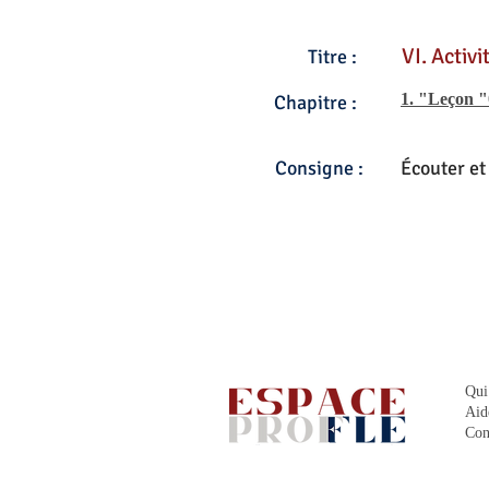
VI. Activi
Titre :
1. "Leçon 
Chapitre :
Consigne :
Écouter et
Qui
Aid
Con