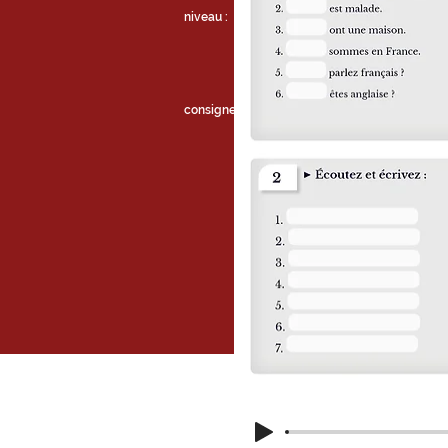
A0,
niveau :
A1
consigne :
Écouter et écrire les mots. 
syllabes dont ces mots sont