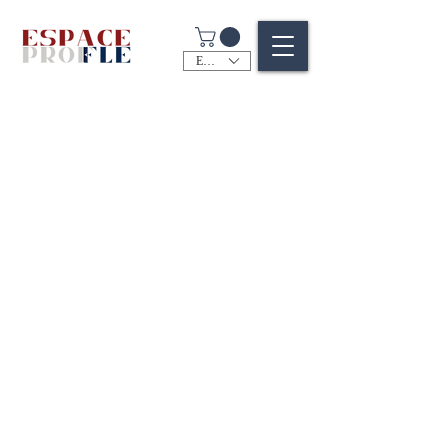
EUR (€)