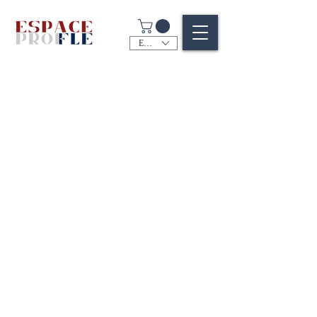
EUR (€)