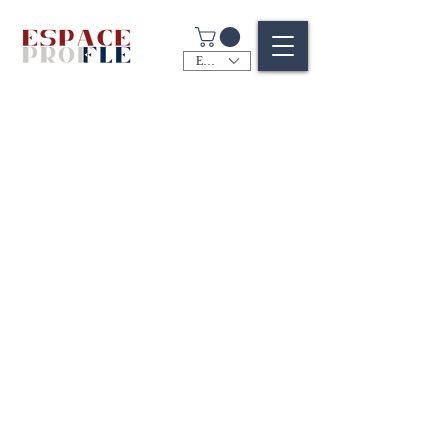
EUR (€)