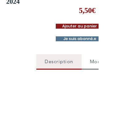
2024
5,50€
Ajouter au panier
Je suis abonné.e
Description
Mode d'emploi