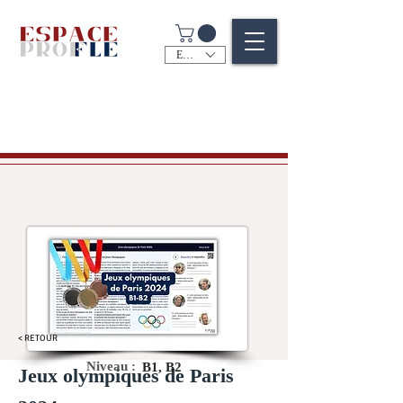
EUR (€)
< RETOUR
Niveau :
B1, B2
Jeux olympiques de Paris