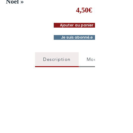
Noël »
4,50€
Ajouter au panier
Je suis abonné.e
Description
Mode d'emploi