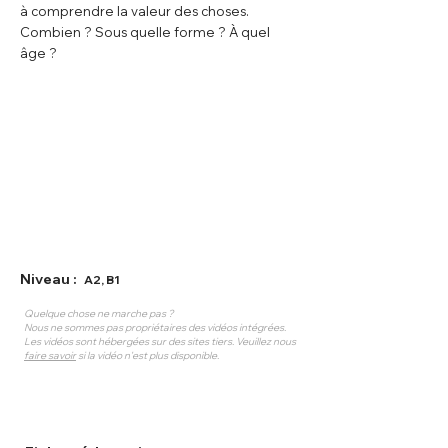
à comprendre la valeur des choses.
Combien ? Sous quelle forme ? À quel
âge ?
Niveau :
A2, B1
Quelque chose ne marche pas ?
Nous ne sommes pas propriétaires des vidéos intégrées.
Les vidéos sont hébergées sur des sites tiers. Veuillez nous
faire savoir
si la vidéo n'est plus disponible.