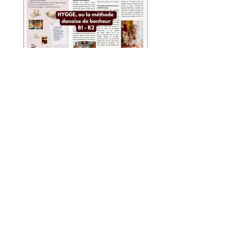
< précédent
suivant >
Qui sommes-nous ?
Aide
Contact
Mentions légales
Politique de confidentialité
Soumettez une suggestion
Foire Aux Questions
Conditions générales d'utilisation
Newsletter