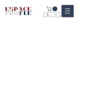
EUR (€)