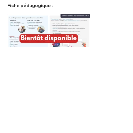
Fiche pédagogique :
< précédent
suivant >
Qui sommes-nous ?
Aide
Contact
Mentions légales