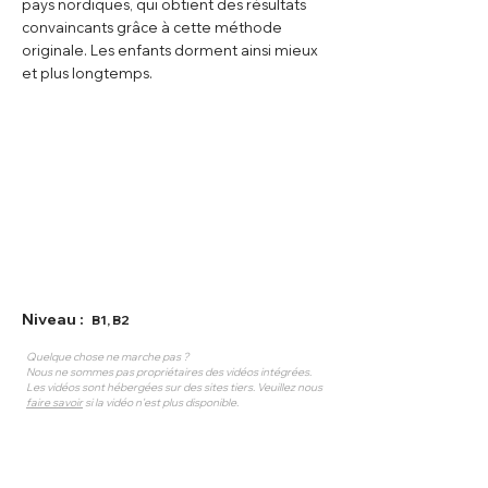
pays nordiques, qui obtient des résultats
convaincants grâce à cette méthode
originale. Les enfants dorment ainsi mieux
et plus longtemps.
Niveau :
B1, B2
Quelque chose ne marche pas ?
Nous ne sommes pas propriétaires des vidéos intégrées.
Les vidéos sont hébergées sur des sites tiers. Veuillez nous
faire savoir
si la vidéo n'est plus disponible.