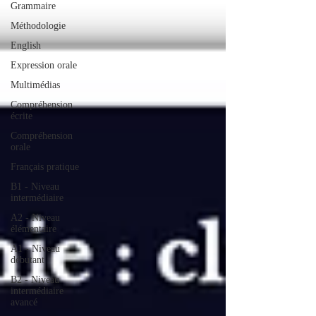
Grammaire
Méthodologie
English
Expression orale
Multimédias
Compréhension
écrite
Compréhension
orale
Français pratique
B1 - Niveau
intermédiaire
A2 - Niveau
élémentaire
A1 - Niveau
débutant
B2 - Niveau
intermédiaire
avancé