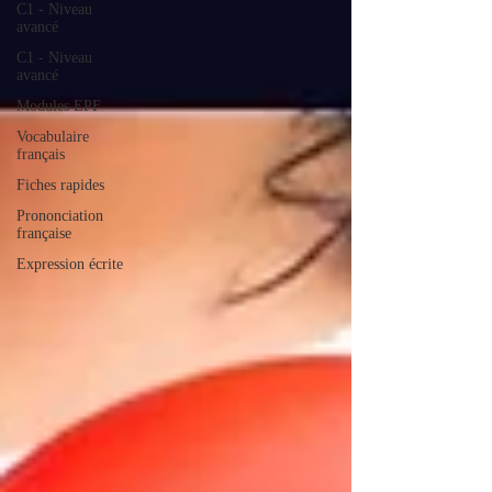
C1 - Niveau
avancé
C1 - Niveau
avancé
Modules EPF
Vocabulaire
français
Fiches rapides
Prononciation
française
Expression écrite