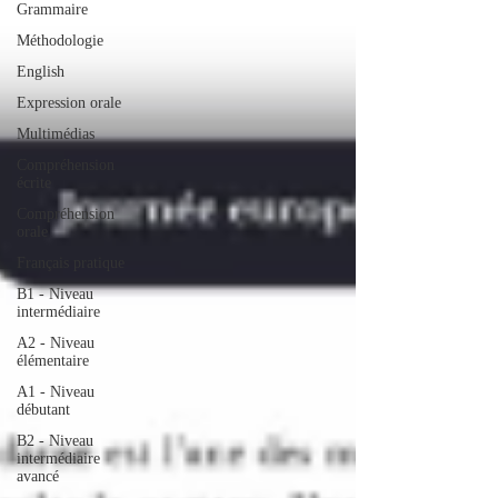
Grammaire
Méthodologie
English
Expression orale
Multimédias
Compréhension
écrite
Compréhension
orale
Français pratique
B1 - Niveau
intermédiaire
A2 - Niveau
élémentaire
A1 - Niveau
débutant
B2 - Niveau
intermédiaire
avancé