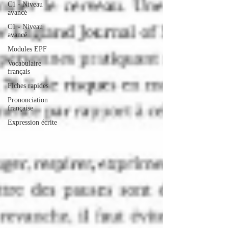
C1 - Niveau
avancé
C1 - Niveau
avancé
Modules EPF
Vocabulaire
français
Fiches rapides
Prononciation
française
Expression écrite