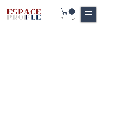
EUR (€)