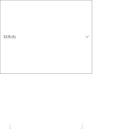
EUR (€)