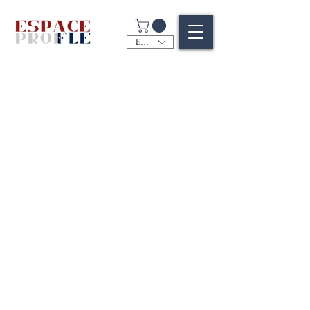
EUR (€)